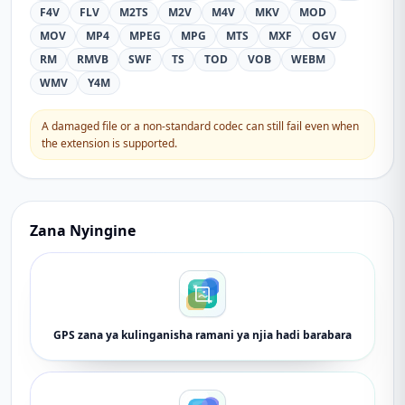
F4V
FLV
M2TS
M2V
M4V
MKV
MOD
MOV
MP4
MPEG
MPG
MTS
MXF
OGV
RM
RMVB
SWF
TS
TOD
VOB
WEBM
WMV
Y4M
A damaged file or a non-standard codec can still fail even when
the extension is supported.
Zana Nyingine
GPS zana ya kulinganisha ramani ya njia hadi barabara