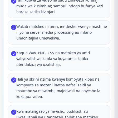
Faili kubwa za video na sauti zinaweza kuhitaji
✓
muda wa kusimbua; sampuli ndogo hufanya kazi
haraka katika kivinjari.
Wakati matokeo ni amri, iendeshe kwenye mashine
✓
iliyo na server media processing au mfano
unaohitajika umewekwa.
Kagua WAV, PNG, CSV na matokeo ya amri
✓
yaliyozalishwa kabla ya kuyatumia katika
utendakazi wa uzalishaji.
Hali ya skrini nzima kwenye kompyuta kibao na
✓
kompyuta za mezani inatoa nafasi zaidi ya
maumbo ya mawimbi, majedwali na onyesho la
kukagua video.
Kwa matangazo ya mwisho, podikasti au
✓
uwasilishaji wa utangazaji, thibitisha matokeo