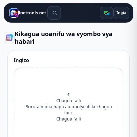
Zana za utafutaji
🇹🇿
Inettools.net
Ingia
Kikagua uoanifu wa vyombo vya
habari
Ingizo
↑
Chagua faili
Buruta midia hapa au ubofye ili kuchagua
faili.
Chagua faili