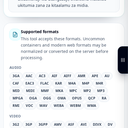
ukitumia zana za kitaalamu za midia.
Supported formats
This tool accepts these formats. Uncommon
containers and modern web formats may be
normalized or converted on the server before
processing.
AUDIO
3GA
AAC
AC3
AIF
AIFF
AMR
APE
AU
CAF
EAC3
FLAC
KAR
M4A
M4P
M4R
MID
MIDI
MMF
MKA
MPC
MP2
MP3
MPGA
OGA
OGG
OMA
OPUS
QCP
RA
RMI
VOC
WAV
WEBA
WEBM
WMA
VIDEO
3G2
3GP
3GPP
AMV
ASF
AVI
DIVX
DV