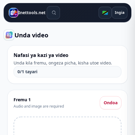
Zana za utafutaji
🇹🇿
Inettools.net
Ingia
Unda video
Nafasi ya kazi ya video
Unda kila fremu, ongeza picha, kisha utoe video.
0
/
1
tayari
Fremu
1
Ondoa
Audio and image are required