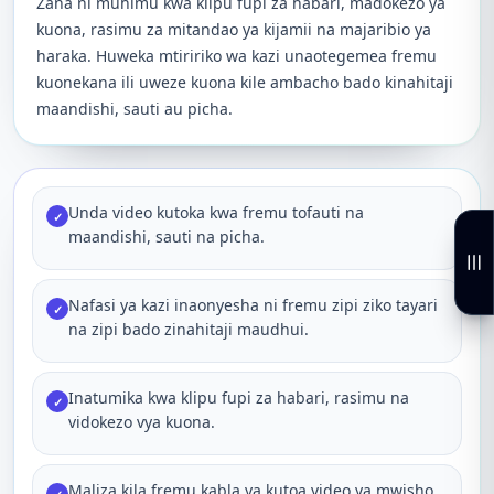
Zana ni muhimu kwa klipu fupi za habari, madokezo ya
kuona, rasimu za mitandao ya kijamii na majaribio ya
haraka. Huweka mtiririko wa kazi unaotegemea fremu
kuonekana ili uweze kuona kile ambacho bado kinahitaji
maandishi, sauti au picha.
Unda video kutoka kwa fremu tofauti na
✓
maandishi, sauti na picha.
Nafasi ya kazi inaonyesha ni fremu zipi ziko tayari
✓
na zipi bado zinahitaji maudhui.
Inatumika kwa klipu fupi za habari, rasimu na
✓
vidokezo vya kuona.
Maliza kila fremu kabla ya kutoa video ya mwisho.