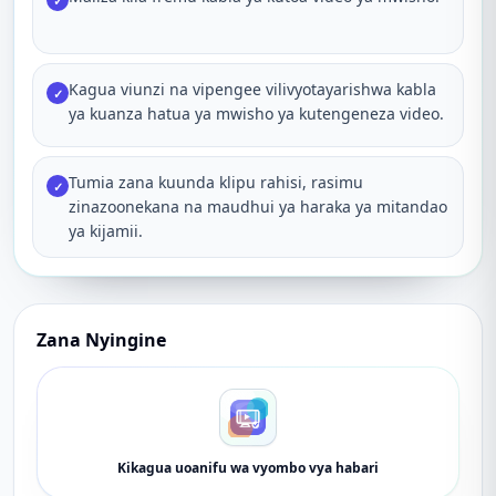
✓
Kagua viunzi na vipengee vilivyotayarishwa kabla
✓
ya kuanza hatua ya mwisho ya kutengeneza video.
Tumia zana kuunda klipu rahisi, rasimu
✓
zinazoonekana na maudhui ya haraka ya mitandao
ya kijamii.
Zana Nyingine
Kikagua uoanifu wa vyombo vya habari