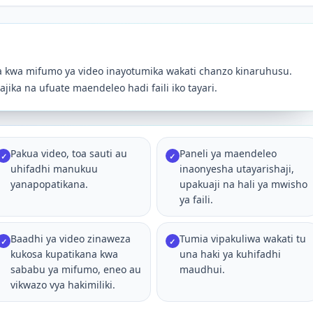
a kwa mifumo ya video inayotumika wakati chanzo kinaruhusu.
jika na ufuate maendeleo hadi faili iko tayari.
Pakua video, toa sauti au
Paneli ya maendeleo
✓
✓
uhifadhi manukuu
inaonyesha utayarishaji,
yanapopatikana.
upakuaji na hali ya mwisho
ya faili.
Baadhi ya video zinaweza
Tumia vipakuliwa wakati tu
✓
✓
kukosa kupatikana kwa
una haki ya kuhifadhi
sababu ya mifumo, eneo au
maudhui.
vikwazo vya hakimiliki.