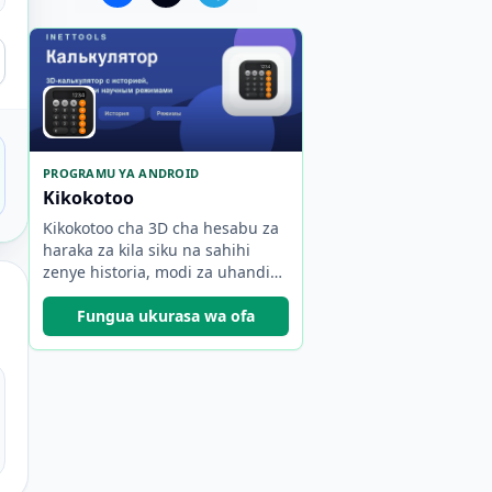
PROGRAMU YA ANDROID
Kikokotoo
Kikokotoo cha 3D cha hesabu za
haraka za kila siku na sahihi
zenye historia, modi za uhandisi
na kisayansi, na kazi za nje ya
mtandao.
Fungua ukurasa wa ofa