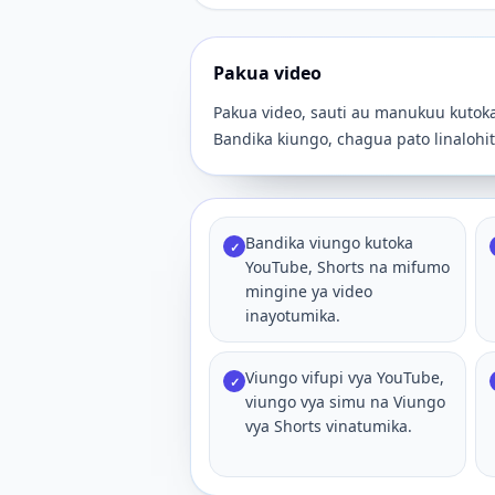
Pakua video
Pakua video, sauti au manukuu kutok
Bandika kiungo, chagua pato linalohita
Bandika viungo kutoka
✓
YouTube, Shorts na mifumo
mingine ya video
inayotumika.
Viungo vifupi vya YouTube,
✓
viungo vya simu na Viungo
vya Shorts vinatumika.