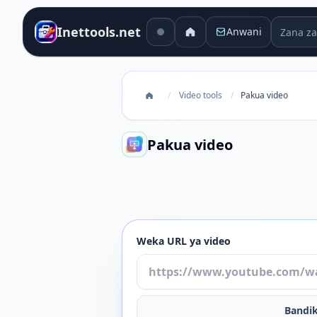
Zana za 
Inettools.net
Anwani
/
Video tools
/
Pakua video
Pakua video
Pakua video
Weka URL ya video
Bandik