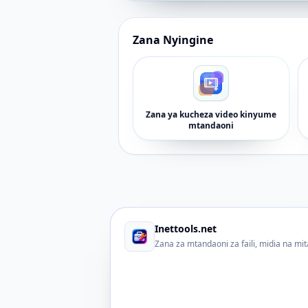
Zana Nyingine
Zana ya kucheza video kinyume
mtandaoni
Inettools.net
Zana za mtandaoni za faili, midia na mi