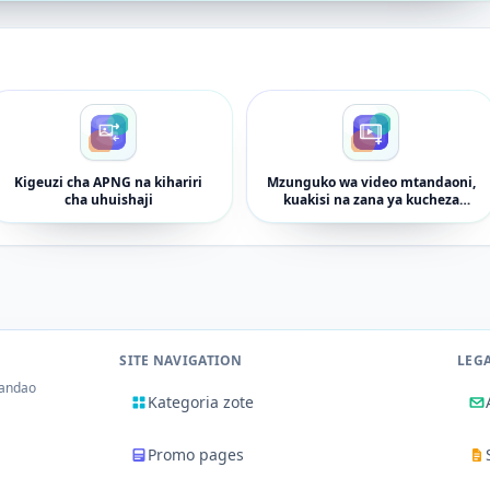
Kigeuzi cha APNG na kihariri
Mzunguko wa video mtandaoni,
cha uhuishaji
kuakisi na zana ya kucheza
nyuma
SITE NAVIGATION
LEG
tandao
Kategoria zote
Promo pages