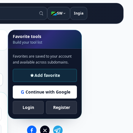
🇹🇿
SW
Ingia
Favorite tools
Build your tool list
Favorites are saved to your account
and available across subdomains.
Add favorite
G
Continue with Google
Login
Register