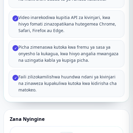
Video inarekodiwa kupitia API za kivinjari, kwa
✓
hivyo fomati zinazopatikana hutegemea Chrome,
Safari, Firefox au Edge.
Picha zimenaswa kutoka kwa fremu ya sasa ya
✓
onyesho la kukagua, kwa hivyo angalia mwangaza
na uzingatia kabla ya kupiga picha.
Faili zilizokamilishwa huundwa ndani ya kivinjari
✓
na zinaweza kupakuliwa kutoka kwa kidirisha cha
matokeo.
Zana Nyingine