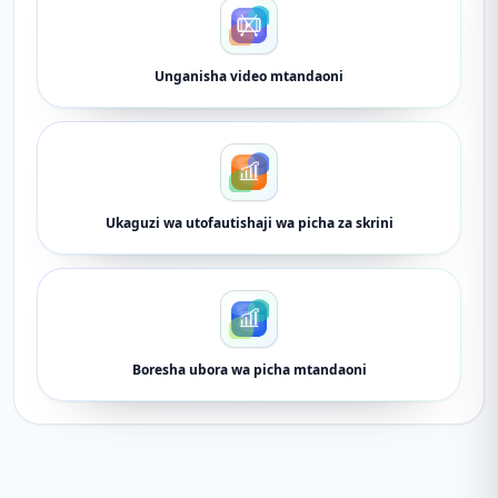
Unganisha video mtandaoni
Ukaguzi wa utofautishaji wa picha za skrini
Boresha ubora wa picha mtandaoni