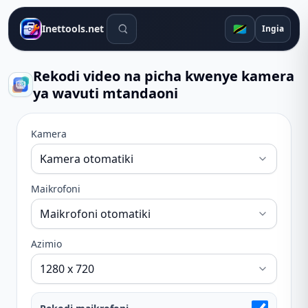
Zana za utafutaji
🇹🇿
Inettools.net
Ingia
Rekodi video na picha kwenye kamera
ya wavuti mtandaoni
Kamera
Maikrofoni
Azimio