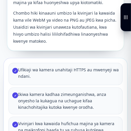
majina ya kifaa huonyeshwa upya kiotomatiki.
Chombo hiki kinaauni umbizo la kivinjari la kawaida
kama vile WebM ya video na PNG au JPEG kwa picha.
Usaidizi wa kivinjari unaweza kutofautiana, kwa
hivyo umbizo halisi lililohifadhiwa linaonyeshwa
kwenye matokeo.
Ufikiaji wa kamera unahitaji HTTPS au mwenyeji wa
✓
ndani.
Ikiwa kamera kadhaa zimeunganishwa, anza
✓
onyesho la kukagua na uchague kifaa
kinachohitajika kutoka kwenye orodha.
Vivinjari kwa kawaida hufichua majina ya kamera
✓
na maikrofoni baada tu ya ruhusa kutolewa.