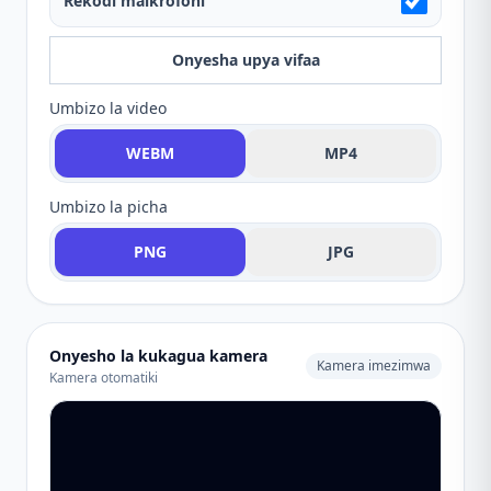
Rekodi maikrofoni
Onyesha upya vifaa
Umbizo la video
WEBM
MP4
Umbizo la picha
PNG
JPG
Onyesho la kukagua kamera
Kamera imezimwa
Kamera otomatiki