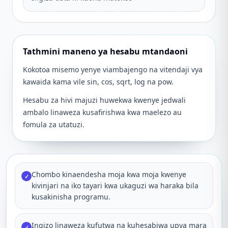
Tathmini maneno ya hesabu mtandaoni
Kokotoa misemo yenye viambajengo na vitendaji vya
kawaida kama vile sin, cos, sqrt, log na pow.
Hesabu za hivi majuzi huwekwa kwenye jedwali
ambalo linaweza kusafirishwa kwa maelezo au
fomula za utatuzi.
Chombo kinaendesha moja kwa moja kwenye
✓
kivinjari na iko tayari kwa ukaguzi wa haraka bila
kusakinisha programu.
Ingizo linaweza kufutwa na kuhesabiwa upya mara
✓