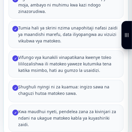
moja, ambayo ni muhimu kwa kazi ndogo
zinazorudiwa.
Tumia hali ya skrini nzima unapohitaji nafasi zaidi
✓
ya maandishi marefu, data iliyopangwa au vizuizi
vikubwa vya matokeo.
Vifungo vya kunakili vinapatikana kwenye toleo
✓
lililozalishwa ili matokeo yaweze kutumika tena
katika msimbo, hati au gumzo la usaidizi.
Shughuli nyingi ni za kuamua: ingizo sawa na
✓
chaguzi hutoa matokeo sawa.
Kwa maudhui nyeti, pendelea zana za kivinjari za
✓
ndani na ukague matokeo kabla ya kuyashiriki
zaidi.