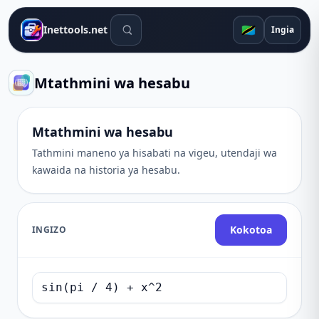
Zana za utafutaji
🇹🇿
Inettools.net
Ingia
Mtathmini wa hesabu
Mtathmini wa hesabu
Tathmini maneno ya hisabati na vigeu, utendaji wa
kawaida na historia ya hesabu.
Kokotoa
INGIZO