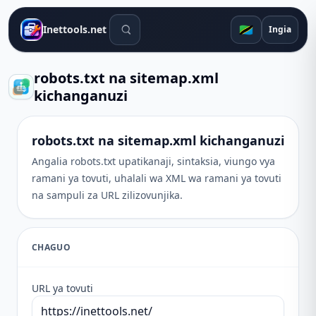
Zana za utafutaji
🇹🇿
Inettools.net
Ingia
robots.txt na sitemap.xml
kichanganuzi
robots.txt na sitemap.xml kichanganuzi
Angalia robots.txt upatikanaji, sintaksia, viungo vya
ramani ya tovuti, uhalali wa XML wa ramani ya tovuti
na sampuli za URL zilizovunjika.
CHAGUO
URL ya tovuti