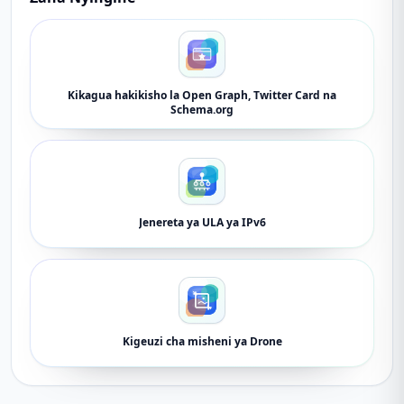
Kikagua hakikisho la Open Graph, Twitter Card na
Schema.org
Jenereta ya ULA ya IPv6
Kigeuzi cha misheni ya Drone