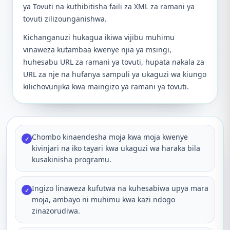
ya Tovuti na kuthibitisha faili za XML za ramani ya
tovuti zilizounganishwa.
Kichanganuzi hukagua ikiwa vijibu muhimu
vinaweza kutambaa kwenye njia ya msingi,
huhesabu URL za ramani ya tovuti, hupata nakala za
URL za nje na hufanya sampuli ya ukaguzi wa kiungo
kilichovunjika kwa maingizo ya ramani ya tovuti.
Chombo kinaendesha moja kwa moja kwenye
✓
kivinjari na iko tayari kwa ukaguzi wa haraka bila
kusakinisha programu.
Ingizo linaweza kufutwa na kuhesabiwa upya mara
✓
moja, ambayo ni muhimu kwa kazi ndogo
zinazorudiwa.