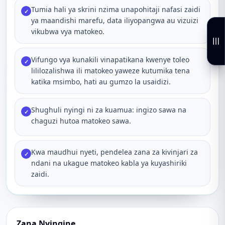
Tumia hali ya skrini nzima unapohitaji nafasi zaidi
✓
ya maandishi marefu, data iliyopangwa au vizuizi
vikubwa vya matokeo.
Vifungo vya kunakili vinapatikana kwenye toleo
✓
lililozalishwa ili matokeo yaweze kutumika tena
katika msimbo, hati au gumzo la usaidizi.
Shughuli nyingi ni za kuamua: ingizo sawa na
✓
chaguzi hutoa matokeo sawa.
Kwa maudhui nyeti, pendelea zana za kivinjari za
✓
ndani na ukague matokeo kabla ya kuyashiriki
zaidi.
Zana Nyingine