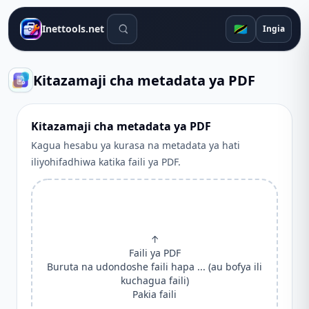
Zana za utafutaji
🇹🇿
Inettools.net
Ingia
Kitazamaji cha metadata ya PDF
Kitazamaji cha metadata ya PDF
Kagua hesabu ya kurasa na metadata ya hati
iliyohifadhiwa katika faili ya PDF.
↑
Faili ya PDF
Buruta na udondoshe faili hapa ... (au bofya ili
kuchagua faili)
Pakia faili