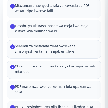
Mtazamaji anaonyesha sifa za kawaida za PDF
✓
wakati zipo kwenye faili.
Hesabu ya ukurasa inasomwa moja kwa moja
✓
kutoka kwa muundo wa PDF.
Sehemu za metadata zinazokosekana
✓
zinaonyeshwa kama hazijabainishwa.
Chombo hiki ni muhimu kabla ya kuchapisha hati
✓
mtandaoni.
PDF inasomwa kwenye kivinjari bila upakiaji wa
✓
seva.
PDF zilizosimbwa kwa njia fiche au zilizoharibika
✓