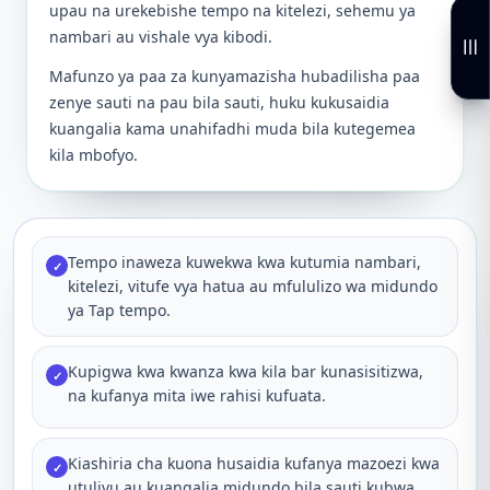
upau na urekebishe tempo na kitelezi, sehemu ya
nambari au vishale vya kibodi.
Mafunzo ya paa za kunyamazisha hubadilisha paa
zenye sauti na pau bila sauti, huku kukusaidia
kuangalia kama unahifadhi muda bila kutegemea
kila mbofyo.
Tempo inaweza kuwekwa kwa kutumia nambari,
✓
kitelezi, vitufe vya hatua au mfululizo wa midundo
ya Tap tempo.
Kupigwa kwa kwanza kwa kila bar kunasisitizwa,
✓
na kufanya mita iwe rahisi kufuata.
Kiashiria cha kuona husaidia kufanya mazoezi kwa
✓
utulivu au kuangalia midundo bila sauti kubwa.