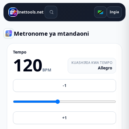
Zana za utafutaji
🇹🇿
Inettools.net
Ingia
Metronome ya mtandaoni
Tempo
120
KUASHIRIA KWA TEMPO
Allegro
BPM
-1
+1