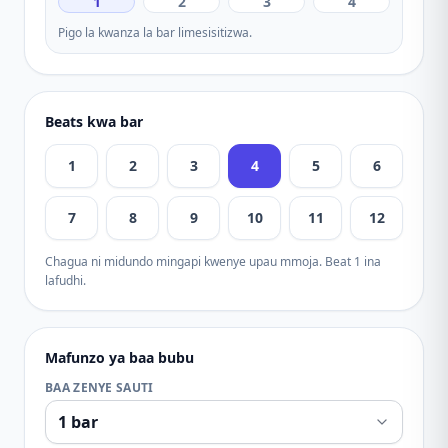
1
2
3
4
Pigo la kwanza la bar limesisitizwa.
Beats kwa bar
1
2
3
4
5
6
7
8
9
10
11
12
Chagua ni midundo mingapi kwenye upau mmoja. Beat 1 ina
lafudhi.
Mafunzo ya baa bubu
BAA ZENYE SAUTI