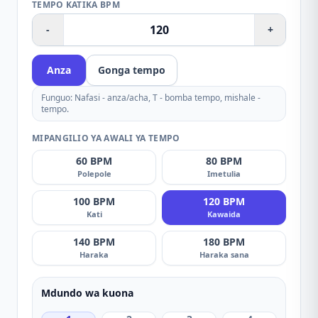
TEMPO KATIKA BPM
-
+
Anza
Gonga tempo
Funguo: Nafasi - anza/acha, T - bomba tempo, mishale -
tempo.
MIPANGILIO YA AWALI YA TEMPO
60
BPM
80
BPM
Polepole
Imetulia
100
BPM
120
BPM
Kati
Kawaida
140
BPM
180
BPM
Haraka
Haraka sana
Mdundo wa kuona