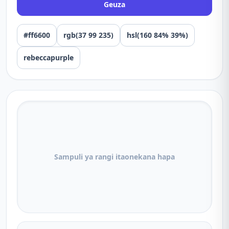
Geuza
#ff6600
rgb(37 99 235)
hsl(160 84% 39%)
rebeccapurple
Sampuli ya rangi itaonekana hapa