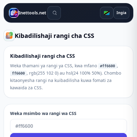
Zana za utafutaji
🇹🇿
Inettools.net
Ingia
Kibadilishaji rangi cha CSS
Kibadilishaji rangi cha CSS
Weka thamani ya rangi ya CSS, kwa mfano
,
#ff6600
, rgb(255 102 0) au hsl(24 100% 50%). Chombo
ff6600
kitaonyesha rangi na kuibadilisha kuwa fomati za
kawaida za CSS.
Weka msimbo wa rangi wa CSS