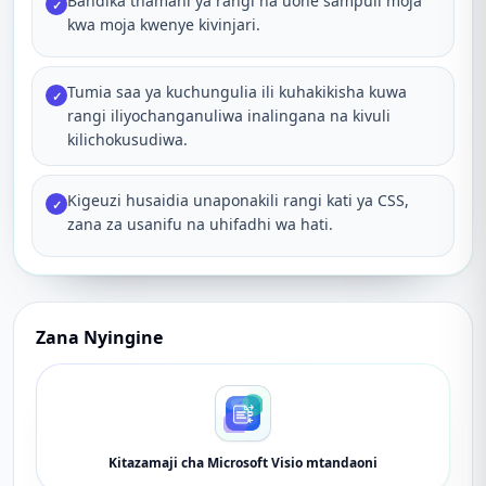
Bandika thamani ya rangi na uone sampuli moja
✓
kwa moja kwenye kivinjari.
Tumia saa ya kuchungulia ili kuhakikisha kuwa
✓
rangi iliyochanganuliwa inalingana na kivuli
kilichokusudiwa.
Kigeuzi husaidia unaponakili rangi kati ya CSS,
✓
zana za usanifu na uhifadhi wa hati.
Zana Nyingine
Kitazamaji cha Microsoft Visio mtandaoni