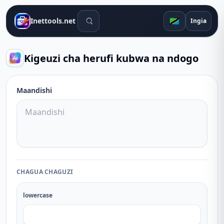
Zana za utafutaji
🇹🇿
Inettools.net
Ingia
Kigeuzi cha herufi kubwa na ndogo
Maandishi
CHAGUA CHAGUZI
lowercase