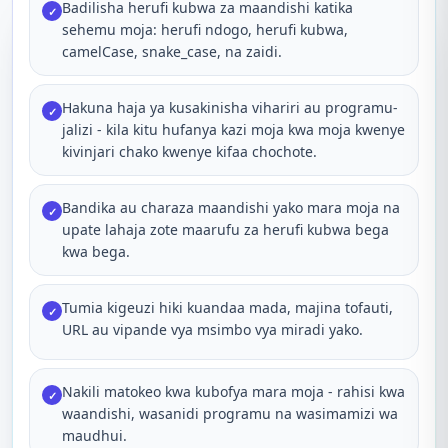
Badilisha herufi kubwa za maandishi katika
✓
sehemu moja: herufi ndogo, herufi kubwa,
camelCase, snake_case, na zaidi.
Hakuna haja ya kusakinisha vihariri au programu-
✓
jalizi - kila kitu hufanya kazi moja kwa moja kwenye
kivinjari chako kwenye kifaa chochote.
Bandika au charaza maandishi yako mara moja na
✓
upate lahaja zote maarufu za herufi kubwa bega
kwa bega.
Tumia kigeuzi hiki kuandaa mada, majina tofauti,
✓
URL au vipande vya msimbo vya miradi yako.
Nakili matokeo kwa kubofya mara moja - rahisi kwa
✓
waandishi, wasanidi programu na wasimamizi wa
maudhui.