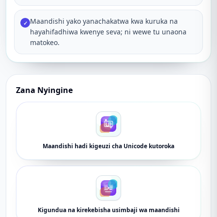
Maandishi yako yanachakatwa kwa kuruka na
✓
hayahifadhiwa kwenye seva; ni wewe tu unaona
matokeo.
Zana Nyingine
Maandishi hadi kigeuzi cha Unicode kutoroka
Kigundua na kirekebisha usimbaji wa maandishi