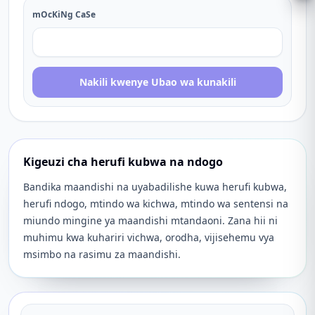
mOcKiNg CaSe
Nakili kwenye Ubao wa kunakili
Kigeuzi cha herufi kubwa na ndogo
Bandika maandishi na uyabadilishe kuwa herufi kubwa,
herufi ndogo, mtindo wa kichwa, mtindo wa sentensi na
miundo mingine ya maandishi mtandaoni. Zana hii ni
muhimu kwa kuhariri vichwa, orodha, vijisehemu vya
msimbo na rasimu za maandishi.