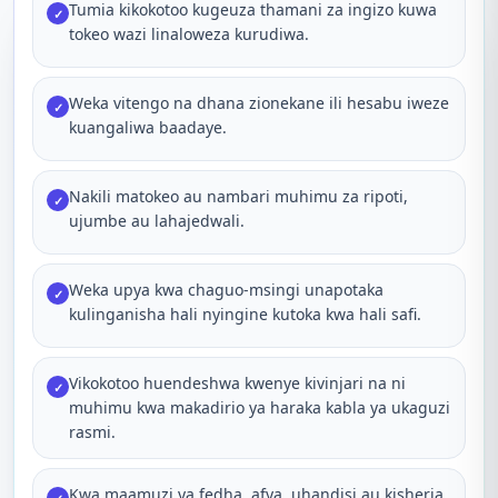
Tumia kikokotoo kugeuza thamani za ingizo kuwa
✓
tokeo wazi linaloweza kurudiwa.
Weka vitengo na dhana zionekane ili hesabu iweze
✓
kuangaliwa baadaye.
Nakili matokeo au nambari muhimu za ripoti,
✓
ujumbe au lahajedwali.
Weka upya kwa chaguo-msingi unapotaka
✓
kulinganisha hali nyingine kutoka kwa hali safi.
Vikokotoo huendeshwa kwenye kivinjari na ni
✓
muhimu kwa makadirio ya haraka kabla ya ukaguzi
rasmi.
Kwa maamuzi ya fedha, afya, uhandisi au kisheria,