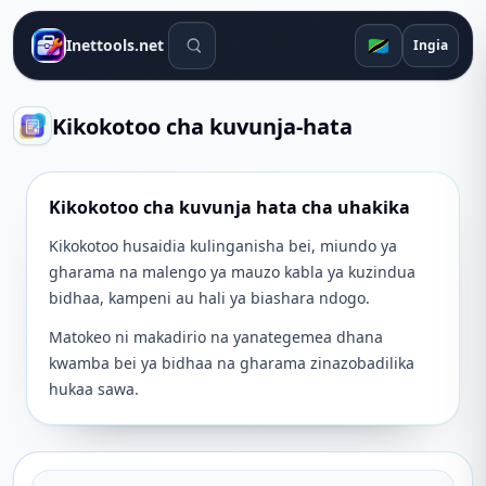
Zana za utafutaji
🇹🇿
Inettools.net
Ingia
Kikokotoo cha kuvunja-hata
Kikokotoo cha kuvunja hata cha uhakika
Kikokotoo husaidia kulinganisha bei, miundo ya
gharama na malengo ya mauzo kabla ya kuzindua
bidhaa, kampeni au hali ya biashara ndogo.
Matokeo ni makadirio na yanategemea dhana
kwamba bei ya bidhaa na gharama zinazobadilika
hukaa sawa.