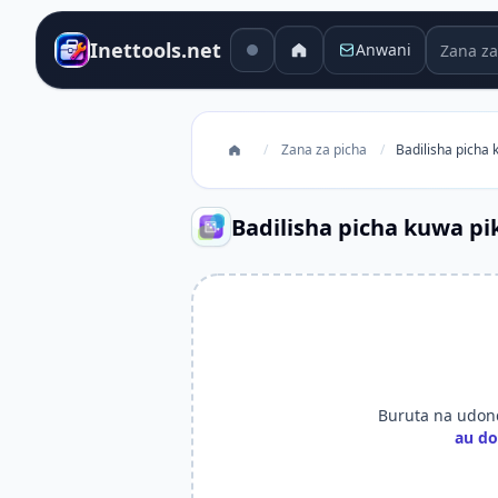
Zana za 
Inettools.net
Anwani
/
Zana za picha
/
Badilisha picha 
Badilisha picha kuwa pi
Buruta na udondo
au do