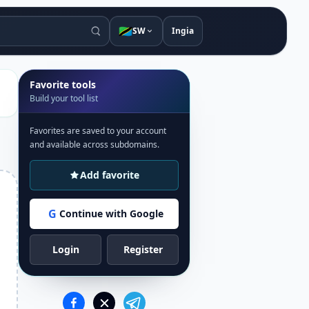
🇹🇿
SW
Ingia
Favorite tools
Build your tool list
Favorites are saved to your account
and available across subdomains.
Add favorite
G
Continue with Google
Login
Register