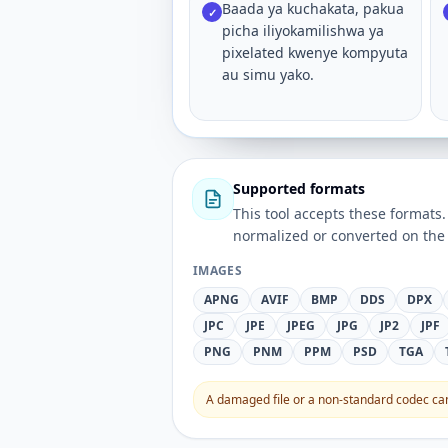
Baada ya kuchakata, pakua
✓
picha iliyokamilishwa ya
pixelated kwenye kompyuta
au simu yako.
Supported formats
This tool accepts these forma
normalized or converted on the 
IMAGES
APNG
AVIF
BMP
DDS
DPX
JPC
JPE
JPEG
JPG
JP2
JPF
PNG
PNM
PPM
PSD
TGA
A damaged file or a non-standard codec can 