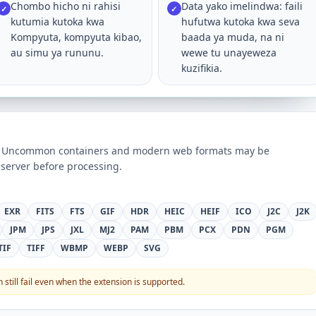
Chombo hicho ni rahisi
Data yako imelindwa: faili
✓
✓
kutumia kutoka kwa
hufutwa kutoka kwa seva
Kompyuta, kompyuta kibao,
baada ya muda, na ni
au simu ya rununu.
wewe tu unayeweza
kuzifikia.
ts. Uncommon containers and modern web formats may be
server before processing.
EXR
FITS
FTS
GIF
HDR
HEIC
HEIF
ICO
J2C
J2K
JPM
JPS
JXL
MJ2
PAM
PBM
PCX
PDN
PGM
TIF
TIFF
WBMP
WEBP
SVG
still fail even when the extension is supported.