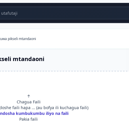
utafutaji
kuwa pikseli mtandaoni
kseli mtandaoni
↑
Chagua Faili
she faili hapa ... (au bofya ili kuchagua faili)
ndosha kumbukumbu iliyo na faili
Pakia faili