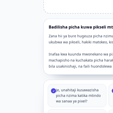
Badilisha picha kuwa pikseli m
Zana hii ya bure hugeuza picha nzim
ukubwa wa pikseli, hakiki matokeo, ki
Inafaa kwa kuunda mwonekano wa pixe
machapisho na kuchakata picha haraka 
bila usakinishaji, na faili huondolew
Je, unahitaji kusawazisha
✓
picha nzima katika mtindo
wa sanaa ya pixel?