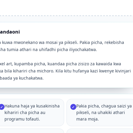
tandaoni
a kuwa mwonekano wa mosai ya pikseli. Pakia picha, rekebisha
sha tumia athari na uhifadhi picha iliyochakatwa.
l art, kupamba picha, kuandaa picha zisizo za kawaida kwa
bila kihariri cha michoro. Kila kitu hufanya kazi kwenye kivinjari
a baada ya kuchakatwa.
Hakuna haja ya kusakinisha
Pakia picha, chagua saizi ya
✓
✓
kihariri cha picha au
pikseli, na uhakiki athari
programu tofauti.
mara moja.