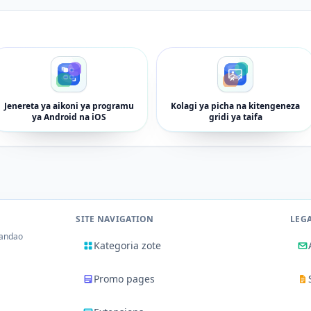
Jenereta ya aikoni ya programu
Kolagi ya picha na kitengeneza
ya Android na iOS
gridi ya taifa
SITE NAVIGATION
LEG
tandao
Kategoria zote
Promo pages