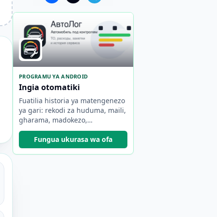
PROGRAMU YA ANDROID
Ingia otomatiki
Fuatilia historia ya matengenezo
ya gari: rekodi za huduma, maili,
gharama, madokezo,
vikumbusho na takwimu.
Fungua ukurasa wa ofa