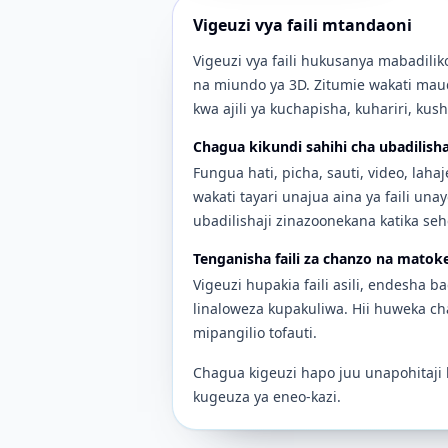
Vigeuzi vya faili mtandaoni
Vigeuzi vya faili hukusanya mabadilik
na miundo ya 3D. Zitumie wakati maudhu
kwa ajili ya kuchapisha, kuhariri, kush
Chagua kikundi sahihi cha ubadilisha
Fungua hati, picha, sauti, video, la
wakati tayari unajua aina ya faili una
ubadilishaji zinazoonekana katika se
Tenganisha faili za chanzo na matok
Vigeuzi hupakia faili asili, endesha b
linaloweza kupakuliwa. Hii huweka ch
mipangilio tofauti.
Chagua kigeuzi hapo juu unapohitaji k
kugeuza ya eneo-kazi.