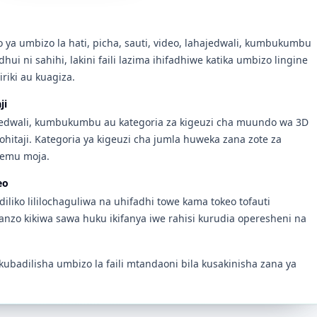
o ya umbizo la hati, picha, sauti, video, lahajedwali, kumbukumbu
i ni sahihi, lakini faili lazima ihifadhiwe katika umbizo lingine
iriki au kuagiza.
ji
hajedwali, kumbukumbu au kategoria za kigeuzi cha muundo wa 3D
yohitaji. Kategoria ya kigeuzi cha jumla huweka zana zote za
hemu moja.
eo
adiliko lililochaguliwa na uhifadhi towe kama tokeo tofauti
anzo kikiwa sawa huku ikifanya iwe rahisi kurudia operesheni na
ubadilisha umbizo la faili mtandaoni bila kusakinisha zana ya