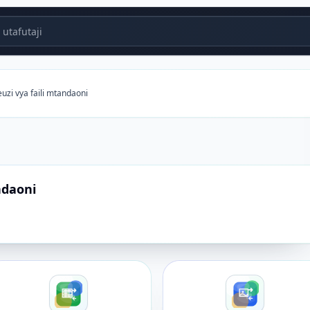
utafutaji
euzi vya faili mtandaoni
ndaoni