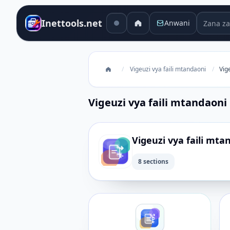
Zana za 
Inettools.net
Anwani
/
Vigeuzi vya faili mtandaoni
/
Vig
Vigeuzi vya faili mtandaoni
Vigeuzi vya faili mta
8 sections