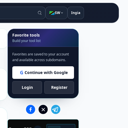
🇹🇿
SW
Ingia
Favorite tools
Build your tool list
Favorites are saved to your account
and available across subdomains.
G
Continue with Google
Login
Register