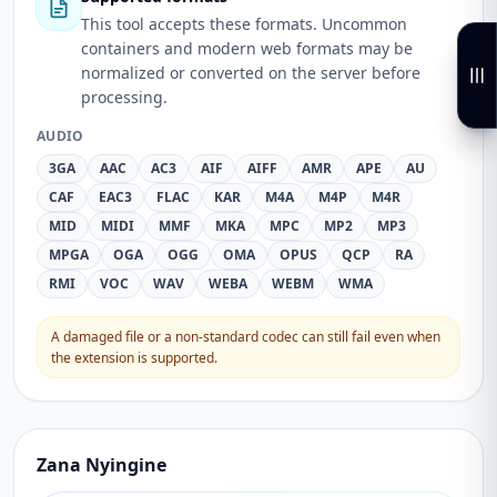
This tool accepts these formats. Uncommon
containers and modern web formats may be
normalized or converted on the server before
processing.
AUDIO
3GA
AAC
AC3
AIF
AIFF
AMR
APE
AU
CAF
EAC3
FLAC
KAR
M4A
M4P
M4R
MID
MIDI
MMF
MKA
MPC
MP2
MP3
MPGA
OGA
OGG
OMA
OPUS
QCP
RA
RMI
VOC
WAV
WEBA
WEBM
WMA
A damaged file or a non-standard codec can still fail even when
the extension is supported.
Zana Nyingine