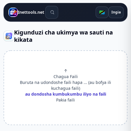
Zana za utafutaji
🇹🇿
Inettools.net
Ingia
Kigunduzi cha ukimya wa sauti na
kikata
↑
Chagua Faili
Buruta na udondoshe faili hapa ... (au bofya ili
kuchagua faili)
au dondosha kumbukumbu iliyo na faili
Pakia faili