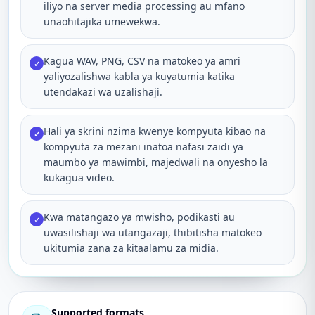
iliyo na server media processing au mfano
unaohitajika umewekwa.
Kagua WAV, PNG, CSV na matokeo ya amri
✓
yaliyozalishwa kabla ya kuyatumia katika
utendakazi wa uzalishaji.
Hali ya skrini nzima kwenye kompyuta kibao na
✓
kompyuta za mezani inatoa nafasi zaidi ya
maumbo ya mawimbi, majedwali na onyesho la
kukagua video.
Kwa matangazo ya mwisho, podikasti au
✓
uwasilishaji wa utangazaji, thibitisha matokeo
ukitumia zana za kitaalamu za midia.
Supported formats