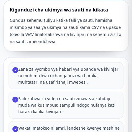
Kigunduzi cha ukimya wa sauti na kikata
Gundua sehemu tulivu katika faili ya sauti, hamisha
misimbo ya saa ya ukimya na sauti kama CSV na upakue
toleo la WAV linalozalishwa na kivinjari na sehemu zisizo
na sauti zimeondolewa.
Zana za vyombo vya habari vya upande wa kivinjari
✓
ni muhimu kwa uchanganuzi wa haraka,
muhtasari na usafirishaji mwepesi.
Faili kubwa za video na sauti zinaweza kuhitaji
✓
muda wa kusimbua; sampuli ndogo hufanya kazi
haraka katika kivinjari.
Wakati matokeo ni amri, iendeshe kwenye mashine
✓